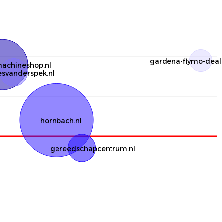
gardena-flymo-deale
achineshop.nl
esvanderspek.nl
hornbach.nl
gereedschapcentrum.nl