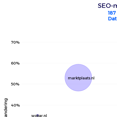
SEO-m
187
Dat
70%
60%
marktplaats.nl
50%
40%
wovar.nl