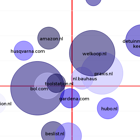
amazon.nl
detuinm
ke
husqvarna.com
welkoop.nl
praxis.nl
nl.bauhaus
toolstation.nl
bol.com
gardena.com
ion.nl
hubo.nl
beslist.nl