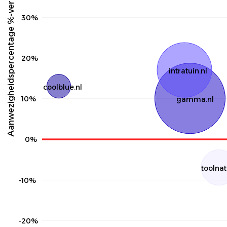
Aanwezigheidspercentage %-verandering
30%
20%
intratuin.nl
coolblue.nl
10%
gamma.nl
0%
toolnat
-10%
-20%