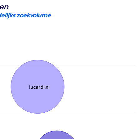
en
elijks zoekvolume
lucardi.nl