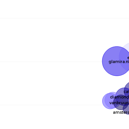
glamira.n
ca
diamond
vanbruun
amster