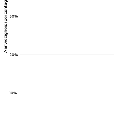
Aanwezigheidspercentage
30%
20%
10%