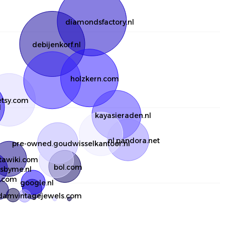
diamondsfactory.nl
debijenkorf.nl
holzkern.com
etsy.com
l
kayasieraden.nl
nl.pandora.net
pre-owned.goudwisselkantoor.nl
tawiki.com
bol.com
sbyme.nl
.com
google.nl
damvintagejewels.com