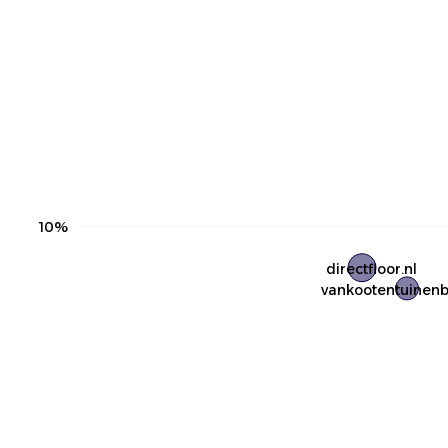
10%
directfloor.nl
vankootentuinenb