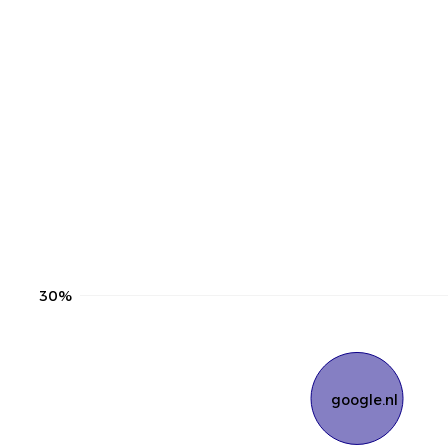
30%
google.nl