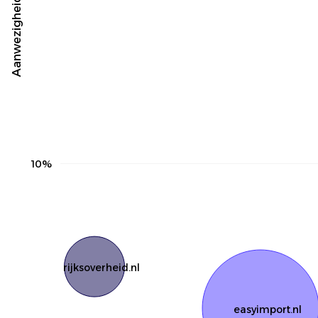
10%
rijksoverheid.nl
easyimport.nl