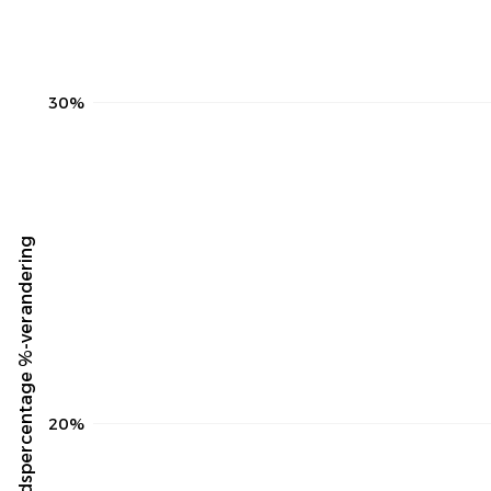
30%
Aanwezigheidspercentage %-verandering
20%